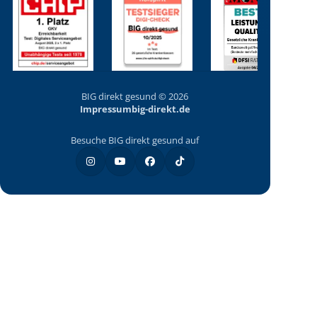
BIG direkt gesund © 2026
Impressum
big-direkt.de
Besuche BIG direkt gesund auf