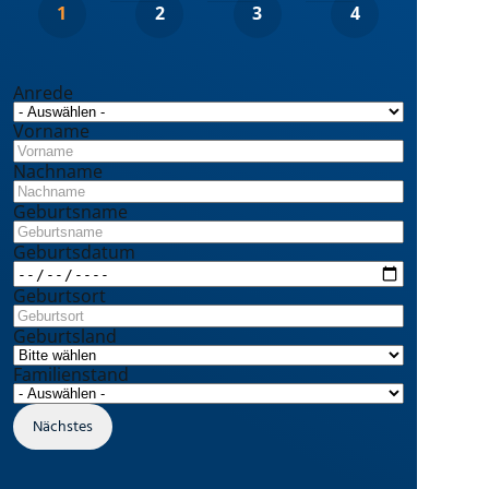
Anrede
Vorname
Nachname
Geburtsname
Geburtsdatum
Geburtsort
Geburtsland
Familienstand