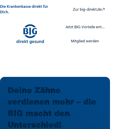
Direkt
Die Krankenkasse direkt für
zum
Zur big-direkt.de
Inhalt
Dich.
Jetzt BIG-Vorteile entdecken
Mitglied werden
Deine Zähne
verdienen mehr – die
BIG macht den
Unterschied!