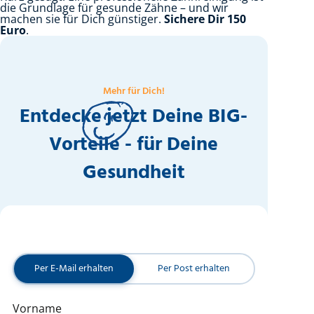
die Grundlage für gesunde Zähne – und wir
machen sie für Dich günstiger.
Sichere Dir 150
Euro
.
Mehr für Dich!
Entdecke jetzt Deine BIG-
Vorteile - für Deine
Gesundheit
Per E-Mail erhalten
Per Post erhalten
Vorname