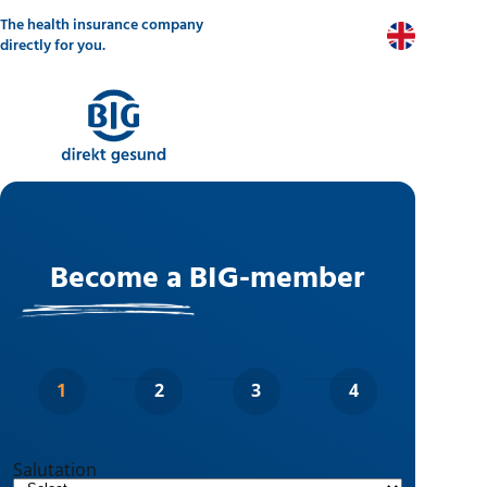
Skip
The health insurance company
to
EN
main
directly for you.
content
Become a BIG-member
Salutation