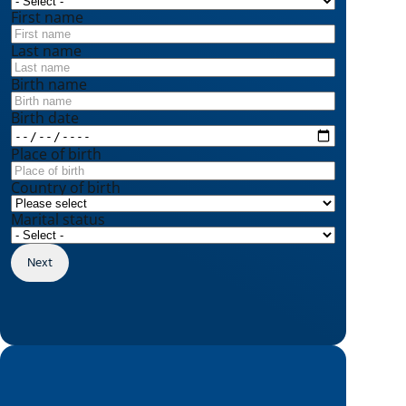
First name
Last name
Birth name
Birth date
Place of birth
Country of birth
Marital status