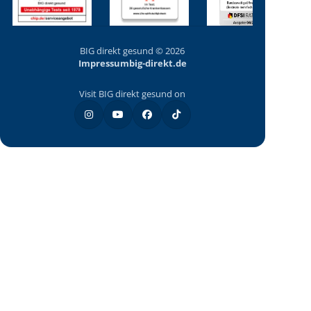
BIG direkt gesund © 2026
Impressum
big-direkt.de
Visit BIG direkt gesund on