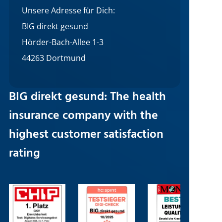
Unsere Adresse für Dich:
BIG direkt gesund
Hörder-Bach-Allee 1-3
44263 Dortmund
BIG direkt gesund: The health
insurance company with the
highest customer satisfaction
rating
Image
Image
Image
I