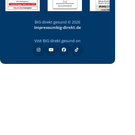
BIG direkt gesund © 2026
Impressum
big-direkt.de
Visit BIG direkt gesund on