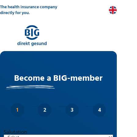
Skip
The health insurance company
to
EN
main
directly for you.
content
Become a BIG-member
Salutation