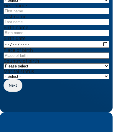
First name
Last name
Birth name
Birth date
Place of birth
Country of birth
Marital status