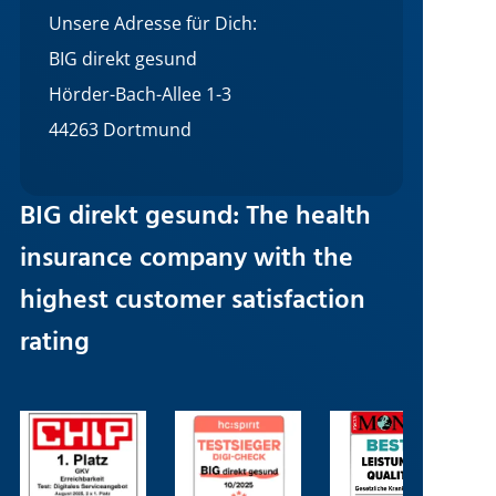
Unsere Adresse für Dich:
BIG direkt gesund
Hörder-Bach-Allee 1-3
44263 Dortmund
BIG direkt gesund: The health
insurance company with the
highest customer satisfaction
rating
Image
Image
Image
I