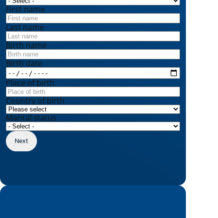
First name
Last name
Birth name
Birth date
Place of birth
Country of birth
Marital status