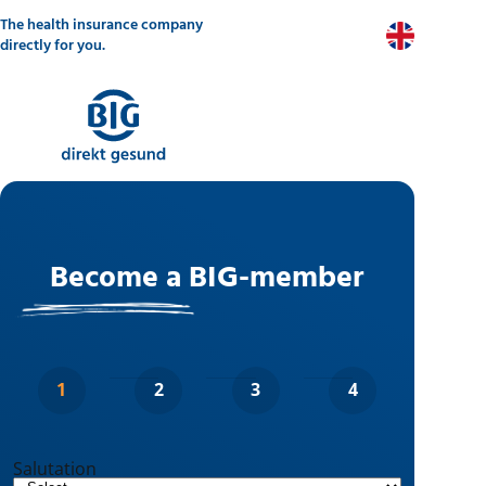
Skip
The health insurance company
to
EN
main
directly for you.
content
Become a BIG-member
Salutation