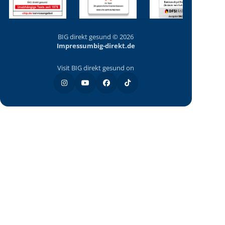
BIG direkt gesund © 2026
Impressum
big-direkt.de
Visit BIG direkt gesund on