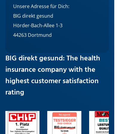
Unsere Adresse für Dich:
BIG direkt gesund
Hörder-Bach-Allee 1-3
44263 Dortmund
BIG direkt gesund: The health
insurance company with the
highest customer satisfaction
rating
Image
Image
Image
I